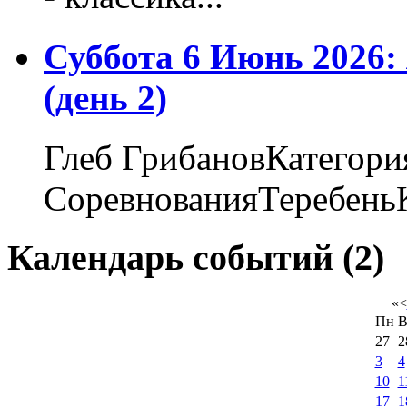
Суббота 6 Июнь 2026
(день 2)
Глеб ГрибановКатегори
СоревнованияТеребеньК
Календарь событий (2)
«
<
Пн
В
27
2
3
4
10
1
17
1