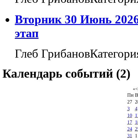
Вторник 30 Июнь 2026
этап
Глеб ГрибановКатегори
Календарь событий (2)
«
<
Пн
В
27
2
3
4
10
1
17
1
24
2
31
1