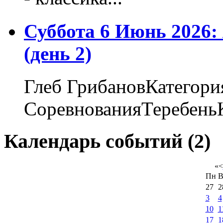
Суббота 6 Июнь 2026
(день 2)
Глеб ГрибановКатегори
СоревнованияТеребеньК
Календарь событий (2)
«
<
Пн
В
27
2
3
4
10
1
17
1