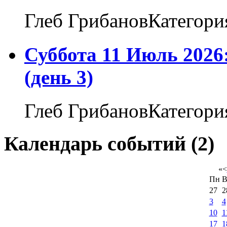
Глеб ГрибановКатегори
Суббота 11 Июль 2026
(день 3)
Глеб ГрибановКатегори
Календарь событий (2)
«
<
Пн
В
27
2
3
4
10
1
17
1