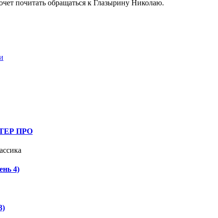
хочет почитать обращаться к Глазырину Николаю.
и
СТЕР ПРО
ассика
ень 4)
3)