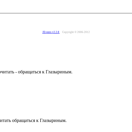
JEvents v2.2.8
Copyright © 2006-2012
читать - обращаться к Глазыриным.
итать обращаться к Глазыриным.