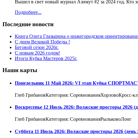
Вышел в свет новый журнал Азимут #2 за 2024 год. Кто 
Подробнее...
Последние новости
Книга Олега Глазырина о нижегородском ориентировани
С днем Великой Победы !
Беговой сезон 2026г.
С новым 2026 годом!
Итоги Кубка Мастеров 2025г.
Наши карты
Понедельник 11 Май 2026: VI этап Кубка СПОРТМА
Глеб ГрибановКатегория: СоревнованияХорловоКросс-кл
Воскресенье 12 Июль 2026: Волжские просторы 2026 (д
Глеб ГрибановКатегория: СоревнованияРыльковоЛонг
Суббота 11 Июль 2026: Волжские просторы 2026 (день 