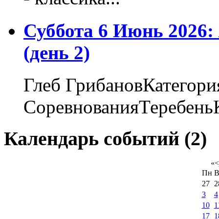
Суббота 6 Июнь 2026
(день 2)
Глеб ГрибановКатегори
СоревнованияТеребеньК
Календарь событий (2)
«
<
Пн
В
27
2
3
4
10
1
17
1