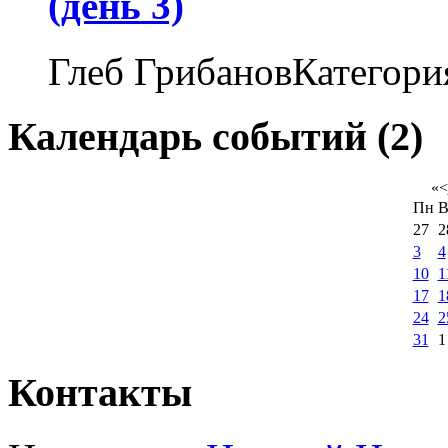
(день 3)
Глеб ГрибановКатегори
Календарь событий (2)
«
<
Пн
В
27
2
3
4
10
1
17
1
24
2
31
1
Контакты