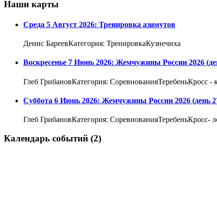
Наши карты
Среда 5 Август 2026: Тренировка азимутов
Денис БареевКатегория: ТренировкаКузнечиха
Воскресенье 7 Июнь 2026: Жемчужины России 2026 (де
Глеб ГрибановКатегория: СоревнованияТеребеньКросс - к
Суббота 6 Июнь 2026: Жемчужины России 2026 (день 2
Глеб ГрибановКатегория: СоревнованияТеребеньКросс- л
Календарь событий (2)