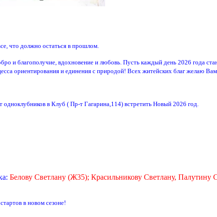
се, что должно остаться в прошлом.
обро и благополучие, вдохновение и любовь. Пусть каждый день 2026 года ст
цесса ориентирования и единения с природой! Всех житейских благ желаю Вам
одноклубников в Клуб ( Пр-т Гагарина,114) встретить Новый 2026 год.
ка:
Белову Светлану (Ж35); Красильникову Светлану, Палутину С
тартов в новом сезоне!