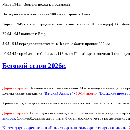
Март 1945г Венгрия поход к г. Будапешт.
Поход по тылам противника 400 км в сторону г. Вена.
Апрель 1945 г захват аэродрома, населенные пункты Штатцендорф, Вельблинг,
22.04.1945 вошли в г. Вену.
5.05.1945 передислоцировались в Чехию, с боями прошли 300 км.
10.05.45г. прибыли в г. Собеслав /118 км от Праги/, где закончили боевой п
Беговой сезон 2026г.
Дорогие друзья.
Заканчивается лыжный сезон. Мы размещаем календари соре
коллективные выезды на
"Вачский Азимут" -
10-14 июня
и
"Волжские просторы
Кроме этого, еще два блока соревнований российского масштаба это фестив
Дорогие друзья.
Новогодняя встреча в декабре показала что мы едины и др
взносов
.
Они необходимы для оплаты бухгалтерских отчетов по деятельност
Календарь соревнований по спортивному ориентированию
на