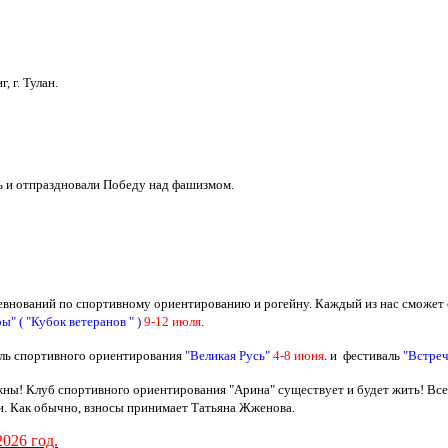
 г. Тулан.
уть и отпраздновали Победу над фашизмом.
внований по спортивному ориентированию и рогейну. Каждый из нас сможет 
" ( "Кубок ветеранов " )
9-12 июля
.
аль спортивного ориентирования
"Великая Русь"
4-8 июня
. и фестиваль
"Встреч
ужны! Клуб спортивного ориентирования "Арина" существует и будет жить! Вс
и. Как обычно, взносы принимает Татьяна Жженова.
2026 год.