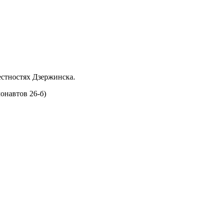
естностях Дзержинска.
онавтов 26-б)