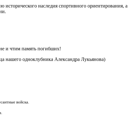
ию исторического наследия спортивного ориентирования, а
ии.
не и чтим память погибших!
тца нашего одноклубника Александра Лукьянова)
есантные войска.
а.