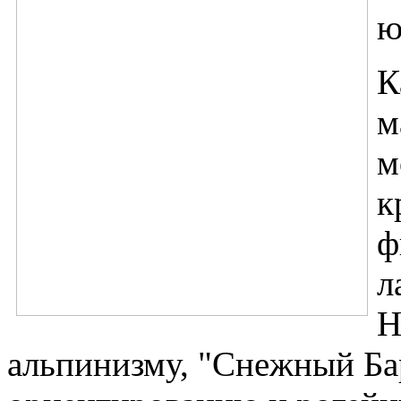
ю
К
м
м
к
ф
л
Н
альпинизму, "Снежный Ба