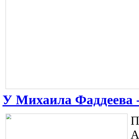
У Михаила Фаддеева 
П
А