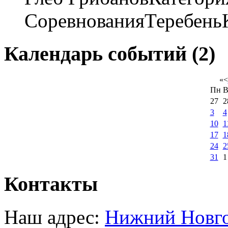
СоревнованияТеребеньК
Календарь событий (2)
«
<
Пн
В
27
2
3
4
10
1
17
1
24
2
31
1
Контакты
Наш адрес:
Нижний Новгор